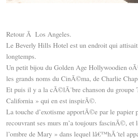
–
–
Retour Ã Los Angeles.
Le Beverly Hills Hotel est un endroit qui attisa
longtemps.
Un petit bijou du Golden Age Hollywoodien o
les grands noms du CinÃ©ma, de Charlie Chap
Et puis il y a la cÃ©lÃ¨bre chanson du groupe
California » qui en est inspirÃ©.
La touche d’exotisme apportÃ©e par le papier 
recouvrant ses murs m’a toujours fascinÃ©, et 
l’ombre de Mary » dans lequel lâ€™hÃ´tel a