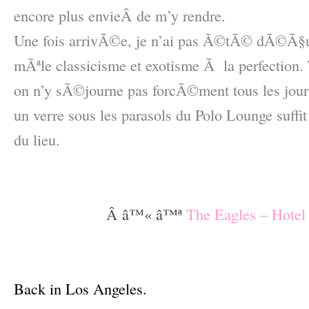
encore plus envie
Â de m’y rendre.
Une fois arrivÃ©e, je n’ai pas Ã©tÃ© dÃ©Ã§
mÃªle classicisme et exotisme Ã la perfection
on n’y sÃ©journe pas forcÃ©ment tous les jours
un verre sous les parasols du Polo Lounge suffit
du lieu.
–
–
Â â™« â™ª
The Eagles – Hotel 
–
–
Back in Los Angeles.