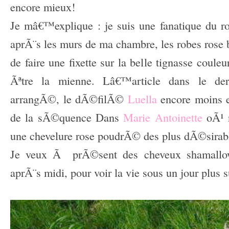
encore mieux!
Je mâ€™explique : je suis une fanatique du r
aprÃ¨s les murs de ma chambre, les robes rose 
de faire une fixette sur la belle tignasse coule
Ãªtre la mienne. Lâ€™article dans le de
arrangÃ©, le dÃ©filÃ©
Luella
encore moins e
de la sÃ©quence Dans
Marie Antoinette
oÃ¹ 
une chevelure rose poudrÃ© des plus dÃ©sirab
Je veux Ã prÃ©sent des cheveux shamallow
aprÃ¨s midi, pour voir la vie sous un jour plus
–