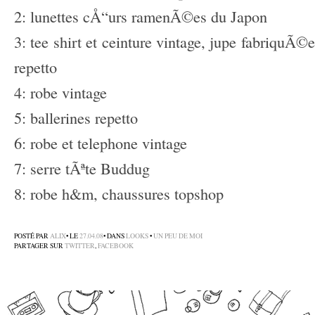
2: lunettes cÅ“urs ramenÃ©es du Japon
3: tee shirt et ceinture vintage, jupe fabriqu
repetto
4: robe vintage
5: ballerines repetto
6: robe et telephone vintage
7: serre tÃªte Buddug
8: robe h&m, chaussures topshop
–
POSTÉ PAR
ALIX
• LE
27.04.08
• DANS
LOOKS
•
UN PEU DE MOI
PARTAGER SUR
TWITTER
,
FACEBOOK