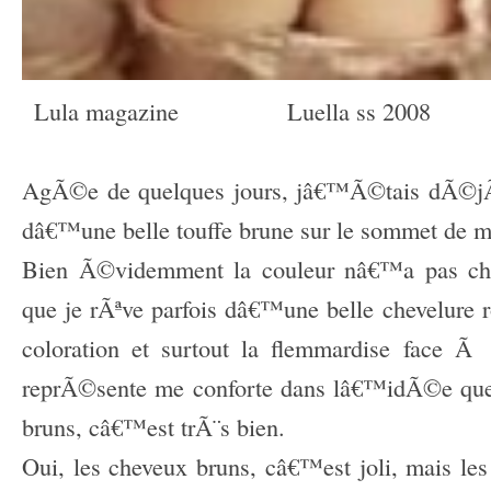
_
Lula magazine
_________
Luella ss 2008
_____
–
AgÃ©e de quelques jours, jâ€™Ã©tais dÃ©j
dâ€™une belle touffe brune sur le sommet de 
Bien Ã©videmment la couleur nâ€™a pas ch
que je rÃªve parfois dâ€™une belle chevelure ro
coloration et surtout la flemmardise face Ã
reprÃ©sente me conforte dans lâ€™idÃ©e que 
bruns, câ€™est trÃ¨s bien.
Oui, les cheveux bruns, câ€™est joli, mais le