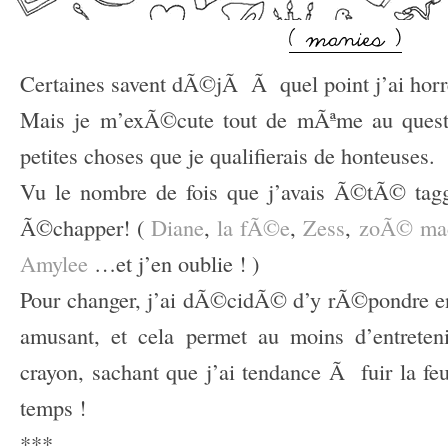
Certaines savent dÃ©jÃ Ã quel point j’ai horre
Mais je m’exÃ©cute tout de mÃªme au questi
petites choses que je qualifierais de honteuses.
Vu le nombre de fois que j’avais Ã©tÃ© tag
Ã©chapper! (
Diane
,
la fÃ©e
,
Zess
,
zoÃ© mac
Amylee
…et j’en oublie ! )
Pour changer, j’ai dÃ©cidÃ© d’y rÃ©pondre en i
amusant, et cela permet au moins d’entrete
crayon, sachant que j’ai tendance Ã fuir la feu
temps !
***