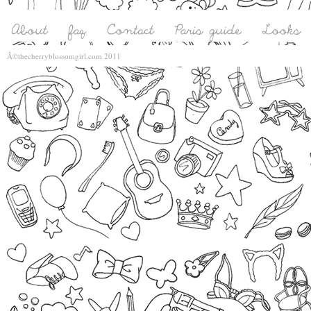
Â©thecherryblossomgirl.com 2011