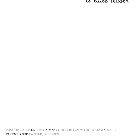
–
POSTÉ PAR
ALIX
• LE
10.04.11
• DANS
CHERRY BLOSSOM GIRL X ETAM
•
LINGERIE
PARTAGER SUR
TWITTER
,
FACEBOOK