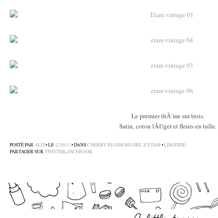
–
–
–
–
–
Le premier thÃ¨me sur trois.
Satin, coton lÃ©ger et fleurs en tulle.
–
POSTÉ PAR
ALIX
• LE
12.04.11
• DANS
CHERRY BLOSSOM GIRL X ETAM
•
LINGERIE
PARTAGER SUR
TWITTER
,
FACEBOOK