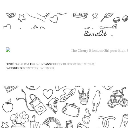
–
–
POSTÉ PAR
ALIX
• LE
04.04.11
• DANS
CHERRY BLOSSOM GIRL X ETAM
PARTAGER SUR
TWITTER
,
FACEBOOK