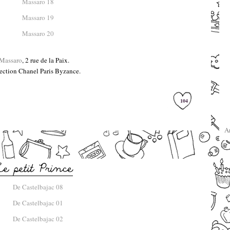
–
Massaro
, 2 rue de la Paix.
ection Chanel Paris Byzance.
–
104
A