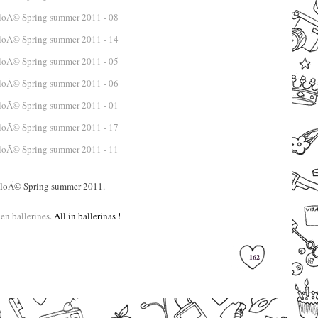
–
loÃ© Spring summer 2011.
–
en ballerines
.
All in ballerinas !
–
162