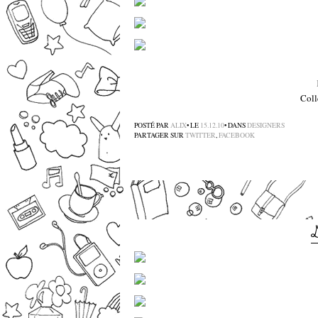
Coll
POSTÉ PAR
ALIX
• LE
15.12.10
• DANS
DESIGNERS
PARTAGER SUR
TWITTER
,
FACEBOOK