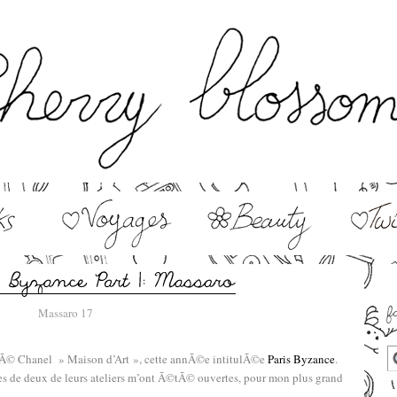
lÃ© Chanel » Maison d’Art », cette annÃ©e intitulÃ©e
Paris Byzance
.
tes de deux de leurs ateliers m’ont Ã©tÃ© ouvertes, pour mon plus grand