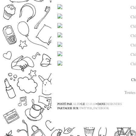
Ch
Toutes 
POSTÉ PAR
ALIX
• LE
12.10.10
• DANS
DESIGNERS
PARTAGER SUR
TWITTER
,
FACEBOOK