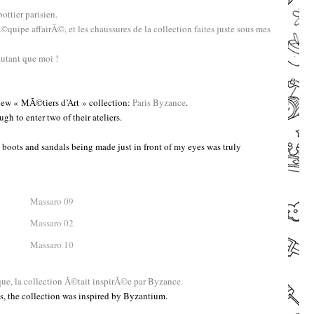
ottier parisien.
’Ã©quipe affairÃ©, et les chaussures de la collection faites juste sous mes
autant que moi !
 new « MÃ©tiers d’Art » collection:
Paris Byzance
.
h to enter two of their ateliers.
l boots and sandals being made just in front of my eyes was truly
e, la collection Ã©tait inspirÃ©e par Byzance.
s, the collection was inspired by Byzantium.
–