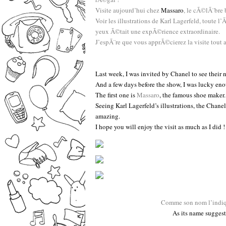
Visite aujourd’hui chez
Massaro
, le cÃ©lÃ¨bre b
Voir les illustrations de Karl Lagerfeld, toute l
yeux Ã©tait une expÃ©rience extraordinaire.
J’espÃ¨re que vous apprÃ©cierez la visite tout 
–
L
ast week, I was invited by Chanel to see their
And a few days before the show, I was lucky enoug
The first one is
Massaro
, the famous shoe maker.
Seeing Karl Lagerfeld’s illustrations, the Chane
amazing.
I hope you will enjoy the visit as much as I did !
–
–
Comme son nom l’indiqu
As its name suggest