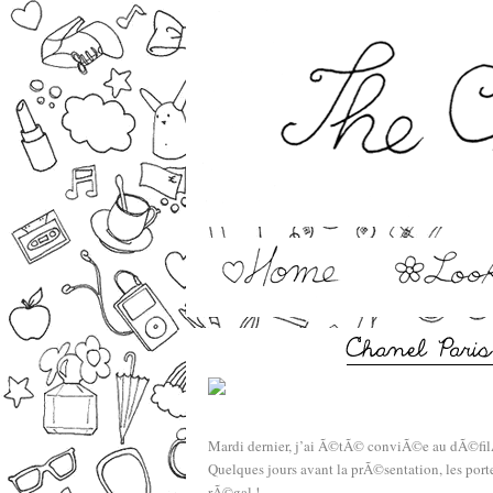
–
Mardi dernier, j’ai Ã©tÃ© conviÃ©e au dÃ©fi
Quelques jours avant la prÃ©sentation, les por
rÃ©gal !