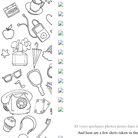
Et voici quelques photos prises dans le
And here are a few shots taken in the