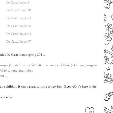
–
rles De Castelbajac spring 2011.
–
rsque j’avais 10 ans, c’Ã©tait donc une sacrÃ©eÂ ( et bonne ) surprise
Ã©ry sur quelques robes !
nant …
–
s a child, so it was a great surprise to see Saint ExupÃ©ry’s hero in the
aster now !
–
100