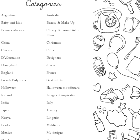
Argentina
Australia
Baby and kids
Beauty & Make Up
Bonnes adresses
Cherry Blossom Girl x
Etam
China
Christmas
Cinema
Cuba
DÃ©coration
Designers
Disneyland
divers
England
France
French Polynesia
Gest outfits
Halloween
Halloween moodboard
Iceland
Images et inspiration
India
Italy
Japan
Jewelry
Kenya
Lingerie
Looks
Maldives
Mexico
My designs
My drawings
Paris