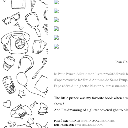
Jean Cha
le Petit Prince Ã©tait mon livre prÃ©fÃ©rÃ© lo
d’apercevoir le hÃ©ro d’Antoine de Saint Exup
Et je rÃªve d’un ghetto blaster Ã strass mainte
The little prince was my favorite book when a wa
show !
And I’m dreaming of a glitter covered ghetto bl
POSTÉ PAR
ALIX
• LE
19.10.10
• DANS
DESIGNERS
PARTAGER SUR
TWITTER
,
FACEBOOK