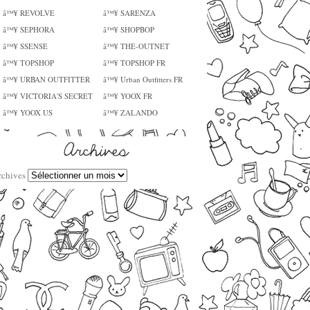
â™¥ REVOLVE
â™¥ SARENZA
â™¥ SEPHORA
â™¥ SHOPBOP
â™¥ SSENSE
â™¥ THE-OUTNET
â™¥ TOPSHOP
â™¥ TOPSHOP FR
â™¥ URBAN OUTFITTER
â™¥ Urban Outfitters FR
â™¥ VICTORIA'S SECRET
â™¥ YOOX FR
â™¥ YOOX US
â™¥ ZALANDO
rchives