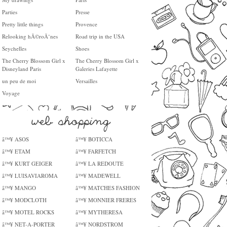
Parties
Presse
Pretty little things
Provence
Relooking hÃ©roÃ¯nes
Road trip in the USA
Seychelles
Shoes
The Cherry Blossom Girl x
The Cherry Blossom Girl x
Disneyland Paris
Galeries Lafayette
un peu de moi
Versailles
Voyage
â™¥ ASOS
â™¥ BOTICCA
â™¥ ETAM
â™¥ FARFETCH
â™¥ KURT GEIGER
â™¥ LA REDOUTE
â™¥ LUISAVIAROMA
â™¥ MADEWELL
â™¥ MANGO
â™¥ MATCHES FASHION
â™¥ MODCLOTH
â™¥ MONNIER FRERES
â™¥ MOTEL ROCKS
â™¥ MYTHERESA
â™¥ NET-A-PORTER
â™¥ NORDSTROM