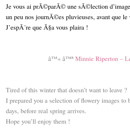
Je vous ai prÃ©parÃ© une sÃ©lection d’image 
un peu nos journÃ©es pluvieuses, avant que le v
J’espÃ¨re que Ã§a vous plaira !
–
–
â™« â™ª
Minnie Riperton – L
–
–
Tired of this winter that doesn’t want to leave ?
I prepared you a selection of flowery images to 
days, before real spring arrives.
Hope you’ll enjoy them !