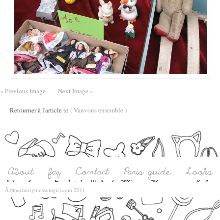
« Previous Image
Next Image »
Retourner à l'article to
( Vanvons ensemble )
Â©thecherryblossomgirl.com 2011