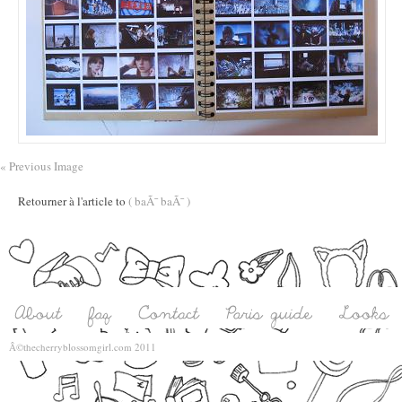
« Previous Image
Retourner à l'article to
( baÃ¯ baÃ¯ )
Â©thecherryblossomgirl.com 2011