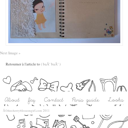
Next Image »
Retourner à l'article to
( baÃ¯ baÃ¯ )
Â©thecherryblossomgirl.com 2011