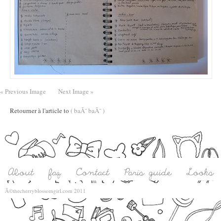
« Previous Image
Next Image »
Retourner à l'article to
( baÃ¯ baÃ¯ )
Â©thecherryblossomgirl.com 2011