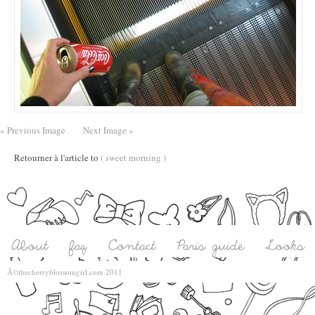
« Previous Image
Next Image »
Retourner à l'article to
( sweet morning )
Â©thecherryblossomgirl.com 2011