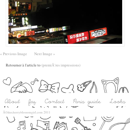
« Previous Image
Next Image »
Retourner à l'article to
(premiÃ¨res impressions)
Â©thecherryblossomgirl.com 2011