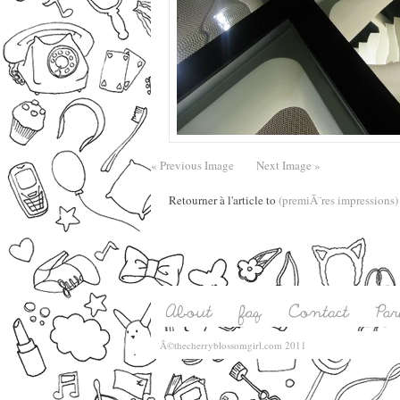
« Previous Image
Next Image »
Retourner à l'article to
(premiÃ¨res impressions)
Â©thecherryblossomgirl.com 2011