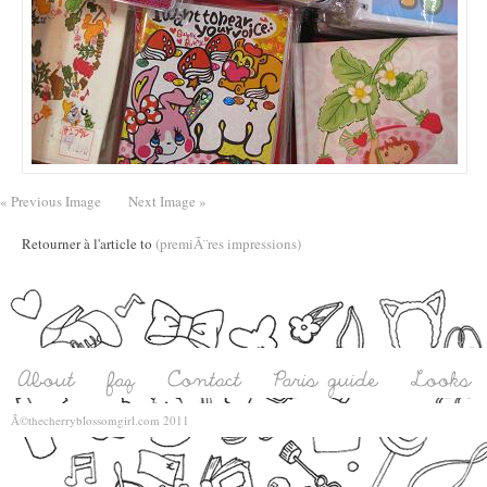
« Previous Image
Next Image »
Retourner à l'article to
(premiÃ¨res impressions)
Â©thecherryblossomgirl.com 2011