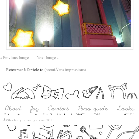
« Previous Image
Next Image »
Retourner à l'article to
(premiÃ¨res impressions)
Â©thecherryblossomgirl.com 2011