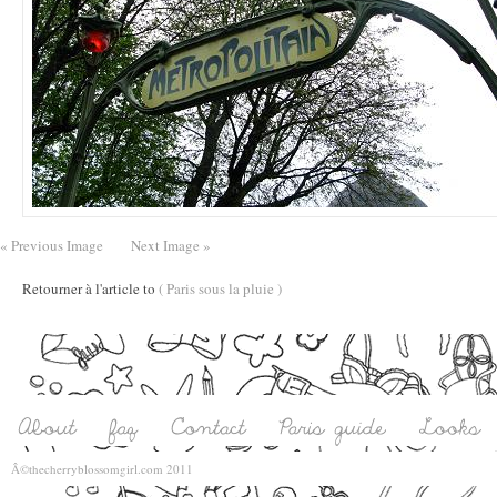
« Previous Image
Next Image »
Retourner à l'article to
( Paris sous la pluie )
Â©thecherryblossomgirl.com 2011