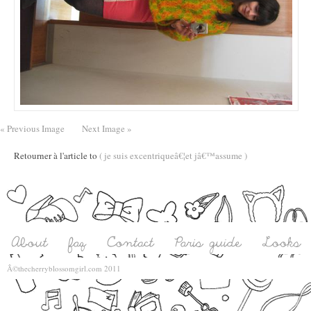
« Previous Image
Next Image »
Retourner à l'article to
( je suis excentriqueâ€¦et jâ€™assume )
Â©thecherryblossomgirl.com 2011